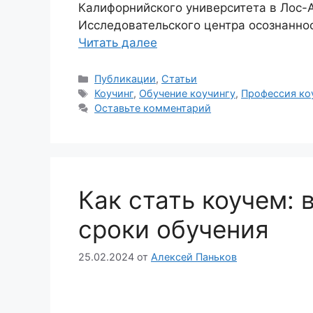
Калифорнийского университета в Лос-
Исследовательского центра осознанно
Читать далее
Рубрики
Публикации
,
Статьи
Метки
Коучинг
,
Обучение коучингу
,
Профессия ко
Оставьте комментарий
Как стать коучем:
сроки обучения
25.02.2024
от
Алексей Паньков