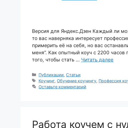
Версия для Яндекс.Дзен Каждый ли мож
то вас наверняка интересует професси
примерить её на себя, но вас останавл
меня”. Как опытный коуч с 2200 часов 
того, чтобы стать …
Читать далее
Рубрики
Публикации
,
Статьи
Метки
Коучинг
,
Обучение коучингу
,
Профессия ко
Оставьте комментарий
Работа коучем с ну