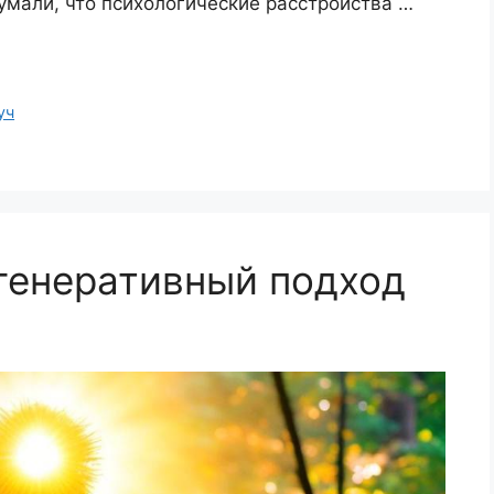
умали, что психологические расстройства …
уч
генеративный подход