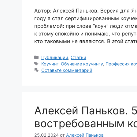
Автор: Алексей Паньков. 
году я стал сертифицированным коучем
проблемой: при слове “коуч” люди от
к этому спокойно и понимаю, что репу
кто таковыми не являются. В этой ста
Рубрики
Публикации
,
Статьи
Метки
Коучинг
,
Обучение коучингу
,
Профессия ко
Оставьте комментарий
Алексей Паньков. 5
востребованным к
25.02.2024
от
Алексей Паньков